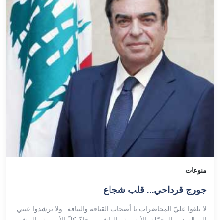
منوعات
جورج قرداحي… قلب شجاع
لا تلقوا عليّ المحاضرات يا أصحاب القيافة والنيافة.. ولا ترشدوا عيني
إلى الصدور المحمّلة بالأوسمة والنياشين… فإنّ كلّ الأوسمة والنياشين