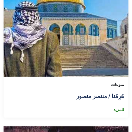
منوعات
هَرِمْنا / منتصر منصور
للمزيد