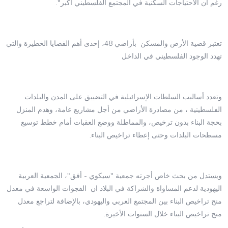
رغم أن الاحتياجات السكنية في المجتمع الفلسطيني أكبر".
تعتبر قضية الأرض والمسكن بأراضي 48، إحدى أهم القضايا الخطيرة والتي
تهدد الوجود الفلسطيني في الداخل
وتعدد أساليب السلطات الإسرائيلية في التضييق على المدن والبلدات
الفلسطينية ، من مصادرة الأراضي من أجل مشاريع عامة، وهدم المنزل
بحجة البناء بدون ترخيص، والمماطلة ووضع العقبات أمام خطط توسيع
مسطحات البلدات وحتى إعطاء تراخيص البناء.
ويستدل من بحث خاص أجرته جمعية "سيكوي - أفق"، الجمعية العربية
اليهودية لدعم المساواة والشراكة في البلاد ان الفجوات الواسعة في معدل
منح تراخيص البناء بين المجتمع العربي واليهودي، بالإضافة لتراجع معدل
منح تراخيص البناء خلال السنوات الأخيرة.