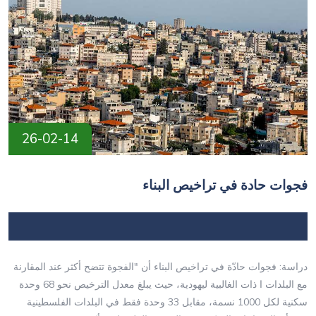
26-02-14
فجوات حادة في تراخيص البناء
دراسة: فجوات حادّة في تراخيص البناء أن "الفجوة تتضح أكثر عند المقارنة
مع البلدات ا ذات الغالبية ليهودية، حيث يبلغ معدل الترخيص نحو 68 وحدة
سكنية لكل 1000 نسمة، مقابل 33 وحدة فقط في البلدات الفلسطينية