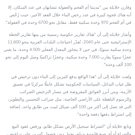
وقارن خلايلة بين "مدينتا أم الفحم والعفولة تتشابهان في عدد السكان، إلا
أنه هناك فجوة كبيرة في عدد رخص البناء خلال القعد الأخير، حيث رُخّص
في أم الفحم 970 وحدة سكنية فقط، مقابل نحو 6700 وحدة في العفولة".
وأشار خلايلة إلى أن "هناك تقارير حكومية رسمية من بينها تقارير الخطة
الإستراتيجية حتى عام 2040، تُقدّر احتياجات البلدات العربية بنحو 11,600
وحدة سكنية سنويًا، في حين لا يتجاوز المعدل الفعلي 4,500 وحدة، ما يعني
عجزًا سنويًا يقارب 7,000 وحدة سكنية، وعجزًا تراكميًا وصل اليوم إلى نحو
100 ألف وحدة".
ولفت خلايلة إلى أن "هذا الواقع يدفع كثيرين إلى البناء دون ترخيص في
ظل غياب البدائل، السياسات الحكومية تشكل عاملًا مركزيًا في تعميق
الأزمة، ومن أبرز العوائق المفروضة في مسار الترخيص الضرائب
والرسوم الباهظة على الأراضي الخاصة، مثل ضرائب التحسين والتطوير،
التي قد تصل إلى أكثر من 100 ألف شيكل لبيت من طابق واحد، إضافة
إلى اشتراط دفعها دفعة واحدة".
وتابع خلايلة أن "اشتراط تسجيل الأرض بشكل طابو، ورفض عقود البيع
والشراء أو أي صيغ قانونية بديلة، يحول دون حصول كثيرين على تراخيص،