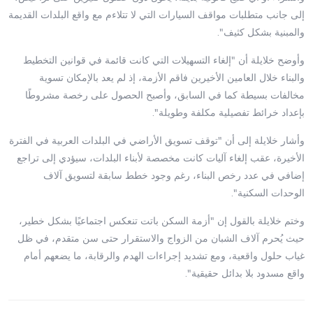
إلى جانب متطلبات مواقف السيارات التي لا تتلاءم مع واقع البلدات القديمة
والمبنية بشكل كثيف".
وأوضح خلايلة أن "إلغاء التسهيلات التي كانت قائمة في قوانين التخطيط
والبناء خلال العامين الأخيرين فاقم الأزمة، إذ لم يعد بالإمكان تسوية
مخالفات بسيطة كما في السابق، وأصبح الحصول على رخصة مشروطًا
بإعداد خرائط تفصيلية مكلفة وطويلة".
وأشار خلايلة إلى أن "توقف تسويق الأراضي في البلدات العربية في الفترة
الأخيرة، عقب إلغاء آليات كانت مخصصة لأبناء البلدات، سيؤدي إلى تراجع
إضافي في عدد رخص البناء، رغم وجود خطط سابقة لتسويق آلاف
الوحدات السكنية".
وختم خلايلة بالقول إن "أزمة السكن باتت تنعكس اجتماعيًا بشكل خطير،
حيث يُحرم آلاف الشبان من الزواج والاستقرار حتى سن متقدم، في ظل
غياب حلول واقعية، ومع تشديد إجراءات الهدم والرقابة، ما يضعهم أمام
واقع مسدود بلا بدائل حقيقية".