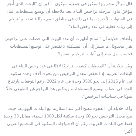
قال مركّز مشروع السكن في جمعية سيكوي - أفق إن "البحث الذي أُنجز
مؤخرًا تناول مرحلة تراخيص البناء، بعد ملاحظة أن توسيع مسطحات البناء
في السنوات الأخيرة، بما في ذلك في مناطق تضم بيوتًا قائمة، لم يُترجم
إلى زيادة فعلية في عدد رخص البناء".
وأضاف خلايلة أن "النتائج أظهرت أن عدد البيوت التي حصلت على تراخيص
بقي محدودًا، ما يشير إلى أن المشكلة لا تقتصر على توسيع المسطحات
فحسب، بل تمتد إلى آليات الترخيص نفسها".
وبيّن خلايلة أن "المعطيات كشفت تراجعًا لافتًا في عدد رخص البناء في
البلدات العربية، إذ انخفض معدل الترخيص من نحو 5 آلاف وحدة سكنية
في عام 2015 إلى نحو 3500 وحدة في عام 2022، رغم التوقعات بارتفاع
العدد في أعقاب توسيع المسطحات، ويعكس هذا التراجع غير الطبيعي خللًا
بنيويًا في سياسات الترخيص".
وأكد خلايلة أن "الفجوة تتضح أكثر عند المقارنة مع البلدات اليهودية، حيث
يبلغ معدل الترخيص نحو 68 وحدة سكنية لكل 1000 نسمة، مقابل 33 وحدة
فقط في البلدات العربية، رغم أن الاحتياجات السكنية في المجتمع العربي
أكبر".