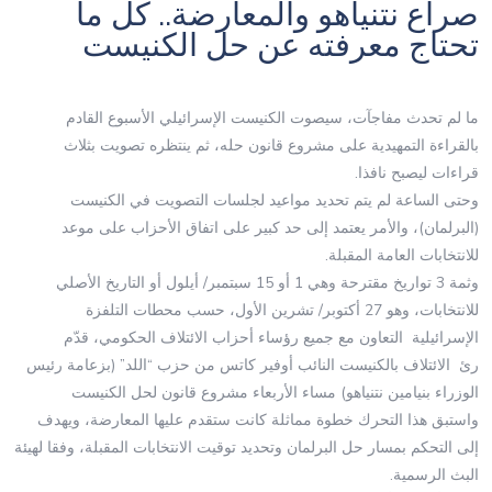
صراع نتنياهو والمعارضة.. كل ما
تحتاج معرفته عن حل الكنيست
ما لم تحدث مفاجآت، سيصوت الكنيست الإسرائيلي الأسبوع القادم
بالقراءة التمهيدية على مشروع قانون حله، ثم ينتظره تصويت بثلاث
قراءات ليصبح نافذا.
وحتى الساعة لم يتم تحديد مواعيد لجلسات التصويت في الكنيست
(البرلمان)، والأمر يعتمد إلى حد كبير على اتفاق الأحزاب على موعد
للانتخابات العامة المقبلة.
وثمة 3 تواريخ مقترحة وهي 1 أو 15 سبتمبر/ أيلول أو التاريخ الأصلي
للانتخابات، وهو 27 أكتوبر/ تشرين الأول، حسب محطات التلفزة
الإسرائيلية التعاون مع جميع رؤساء أحزاب الائتلاف الحكومي، قدّم
رئ الائتلاف بالكنيست النائب أوفير كاتس من حزب “اللد” (بزعامة رئيس
الوزراء بنيامين نتنياهو) مساء الأربعاء مشروع قانون لحل الكنيست
واستبق هذا التحرك خطوة مماثلة كانت ستقدم عليها المعارضة، ويهدف
إلى التحكم بمسار حل البرلمان وتحديد توقيت الانتخابات المقبلة، وفقا لهيئة
البث الرسمية.