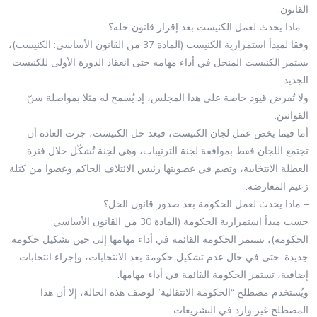
القانون.
– ماذا يحدث لعمل الكنيست بعد إقرار قانون حله؟
وفقا لمبدأ استمرارية الكنيست (المادة 37 من القانون الأساسي: الكنيست)،
يستمر الكنيست المنحل في أداء مهامه حتى انعقاد الدورة الأولى للكنيست
الجديد.
ولا تُفرض قيود خاصة على هذا المجلس، إذ يُسمح له مثلا بمواصلة سنّ
القوانين.
أما فيما يخص عمل لجان الكنيست، فبعد حل الكنيست، جرت العادة أن
تجتمع اللجان فقط بموافقة لجنة الترتيبات، وهي لجنة تُشكّل خلال فترة
العطلة الانتخابية، وتضم في عضويتها رئيس الائتلاف الحاكم وعضوا من كتلة
زعيم المعارضة.
– ماذا يحدث لعمل الحكومة بعد صدور قانون الحل؟
حسب مبدأ استمرارية الحكومة (المادة 30 من القانون الأساسي:
الحكومة)، تستمر الحكومة القائمة في أداء مهامها إلى حين تشكيل حكومة
جديدة. حتى في حال عدم تشكيل حكومة بعد الانتخابات، وإجراء انتخابات
إضافية، تستمر الحكومة القائمة في أداء مهامها.
ويُستخدم مصطلح “الحكومة الانتقالية” لوصف هذه الحالة، إلا أن هذا
المصطلح غير وارد في التشريعات.