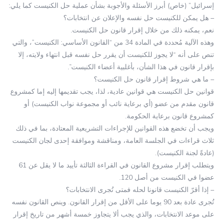
إسرائيل” (خاص) أبرز الأسئلة والأجوبة بشأن عملية حل الكنيست كما يلي:
– هل يمكن للكنيست حل نفسه والإعلان عن انتخابات؟
نعم، يمكنه ذلك من خلال إقرار قانون حل الكنيست.
وهذه الآلية مُحددة في المادة 34 من “القانون الأساسي: الكنيست”، والتي
تنص على أنه “لا يجوز للكنيست أن يقرر حل نفسه قبل انتهاء ولايته، إلا
بإقرار قانون في هذا الشأن، بأغلبية أعضاء الكنيست”.
– ما هي شروط إقرار قانون حل الكنيست؟
قوانين حل الكنيست هي قوانين عادية، لذا، يجب تقديمها إليه إما كمشروع
قانون مقدم من عضو (أي برعاية نائب أو مجموعة نواب الكنيست) أو
كمشروع قانون برعاية الحكومة.
ويجب أن تخضع هذه القوانين للإجراءات التشريعية المعتادة، بما في ذلك
ثلاث قراءات في الجلسة العامة، ومناقشة وموافقة إحدى لجان الكنيست
(عادةً لجنة الكنيست).
ويتطلب إقرار مشروع القانون في القراءة الثالثة تأييد ما لا يقل عن 61
عضوا في الكنيست من أصل 120.
– إذا أقرّ الكنيست قانونا لحله فمتى تُجرى الانتخابات؟
تُجرى عادة بعد 90 يوما على الأقل من إقرار القانون. وينص القانون نفسه
على موعد الانتخابات، والذي يجب ألا يتجاوز خمسة أشهر من تاريخ إقرار