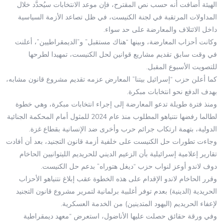
الهيئة أضافت أنه حسب نص المقترح، فإن موعد الانتخابات سيُحدَّد خلال
المداولات المرتقبة في لجنة الكنيست، في ظل تصاعد الأزمة السياسية
داخل الائتلاف والمعارضة على حد سواء.
وكانت أحزاب المعارضة، وبينها “هناك مستقبل” و”الديمقراطيين”، أعلنت
في وقت سابق تقديم مشاريع قوانين لحل الكنيست، تمهيدا لطرحها
للتصويت الأسبوع المقبل.
كما أعلن حزب “إسرائيل بيتنا” المعارض عزمه تقديم مشروع قانون مشابه،
بهدف الدفع نحو انتخابات مبكرة.
ومنذ فترة طويلة تدعو المعارضة إلى إجراء انتخابات مبكرة، وهي خطوة
لطالما رفضها نتنياهو المطلوب منذ عام 2024 للمثول أمام المحكمة الجنائية
الدولية، بتهمة ارتكاب جرائم حرب وأخرى ضد الإنسانية بقطاع غزة.
وجاءت تطورات حل الكنيست على خلفية أزمة قانون التجنيد، بعد أن أفادت
تقارير إعلامية إسرائيلية بأن الزعيم الديني للحريديم الليتوانيين الحاخام
دوف لاندو أوعز لنواب حزب “ديغل هتوراه” بدعم حل الكنيست.
وقرر الحاخام لاندو الإقدام على هذه الخطوة عقب إبلاغ نتنياهو الأحزاب
الحريدية (الدينية) بعدم توفر أغلبية برلمانية لتمرير مشروع قانون التجنيد
لإعفاء الحريديم (اليهود المتدينين) من الخدمة العسكرية.
وفي ورقة حقائق حصلت عليها الأناضول، استعرض “معهد ديمقراطية