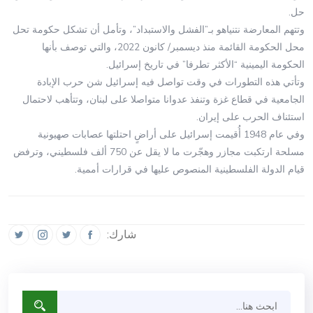
حل.
وتتهم المعارضة نتنياهو بـ”الفشل والاستبداد”، وتأمل أن تشكل حكومة تحل
محل الحكومة القائمة منذ ديسمبر/ كانون 2022، والتي توصف بأنها
الحكومة اليمينية “الأكثر تطرفا” في تاريخ إسرائيل.
وتأتي هذه التطورات في وقت تواصل فيه إسرائيل شن حرب الإبادة
الجامعية في قطاع غزة وتنفذ عدوانا متواصلا على لبنان، وتتأهب لاحتمال
استئناف الحرب على إيران.
وفي عام 1948 أُقيمت إسرائيل على أراضٍ احتلتها عصابات صهيونية
مسلحة ارتكبت مجازر وهجّرت ما لا يقل عن 750 ألف فلسطيني، وترفض
قيام الدولة الفلسطينية المنصوص عليها في قرارات أممية.
شارك: