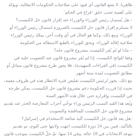
ظاهريا، لا يضع القانون أي قيود على صلاحيات الحكومات الانتقالية، ويؤكد
على أهمية تجنب خلق “فراغ في الحكم”.
– هل يُستبدل رئيس الوزراء والوزراء عند إقرار قانون حل الكنيست؟
لا يستلزم إقرار قانون حل الكنيست بالضرورة استبدال رئيس الوزراء أو
الوزراء. ومع ذلك، وكما هو الحال في أي وقت آخر، يملك رئيس الوزراء
صلاحية إقالة الوزراء، ويحق للوزراء بالطبع الاستقالة من الحكومة.
– ماذا لو لم يُقر الكنيست مشروع قانون حله؟
وفقا للوائح الكنيست، إذا لم يُقر مشروع قانون عند التصويت عليه في
الكنيست (في القراءات التمهيدية)، فلا يجوز طرح مشروع قانون مماثل أو
مطابق للتصويت لمدة ستة أشهر.
مع ذلك، يجوز لرئيس الكنيست تقليص فترة الانتظار هذه في ظروف معينة،
بحيث إذا قررت الحكومة دعم مشروع قانون حل الكنيست، يمكن طرحه
في الكنيست وإقراره حتى خلال هذه الأشهر الستة.
ويُعد هذا القيد السبب الرئيس وراء توخّي أحزاب المعارضة الحذر عند تقديم
مشروع قانون حل الكنيست للمناقشة والتصويت.
-هل يعد قانون حل الكنيست آلية شائعة الاستخدام في إسرائيل؟
بالتأكيد، فمن بين 24 دورة للكنيست انتهت ولايتها حتى اليوم، تم تقديم
موعد الانتخابات في 18 حالة، وفي 14 منها، تمّ حلّ الكنيست بموجب قانون