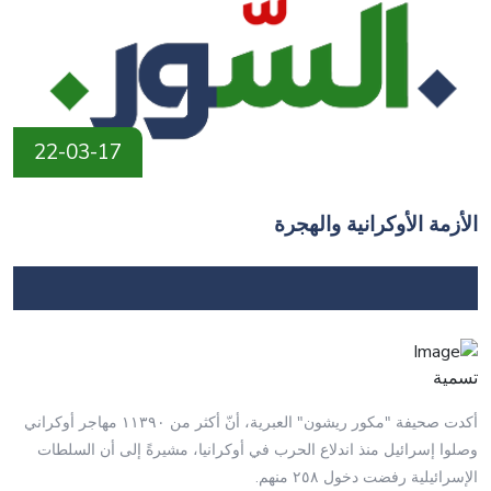
22-03-17
الأزمة الأوكرانية والهجرة
تسمية
أكدت صحيفة "مكور ريشون" العبرية، أنّ أكثر من ١١٣٩٠ مهاجر أوكراني
وصلوا إسرائيل منذ اندلاع الحرب في أوكرانيا، مشيرةً إلى أن السلطات
الإسرائيلية رفضت دخول ٢٥٨ منهم.