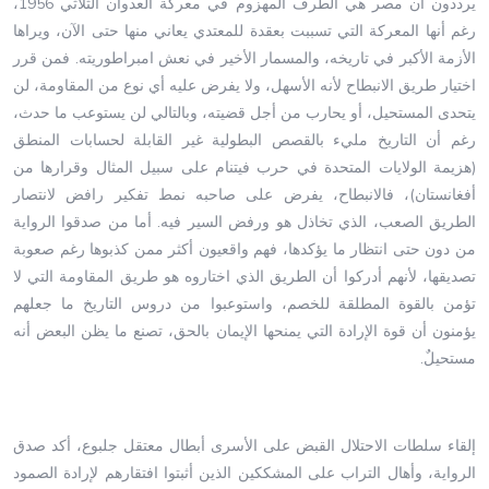
يرددون أن مصر هي الطرف المهزوم في معركة العدوان الثلاثي 1956،
رغم أنها المعركة التي تسببت بعقدة للمعتدي يعاني منها حتى الآن، ويراها
الأزمة الأكبر في تاريخه، والمسمار الأخير في نعش امبراطوريته. فمن قرر
اختيار طريق الانبطاح لأنه الأسهل، ولا يفرض عليه أي نوع من المقاومة، لن
يتحدى المستحيل، أو يحارب من أجل قضيته، وبالتالي لن يستوعب ما حدث،
رغم أن التاريخ مليء بالقصص البطولية غير القابلة لحسابات المنطق
(هزيمة الولايات المتحدة في حرب فيتنام على سبيل المثال وقرارها من
أفغانستان)، فالانبطاح، يفرض على صاحبه نمط تفكير رافض لانتصار
الطريق الصعب، الذي تخاذل هو ورفض السير فيه. أما من صدقوا الرواية
من دون حتى انتظار ما يؤكدها، فهم واقعيون أكثر ممن كذبوها رغم صعوبة
تصديقها، لأنهم أدركوا أن الطريق الذي اختاروه هو طريق المقاومة التي لا
تؤمن بالقوة المطلقة للخصم، واستوعبوا من دروس التاريخ ما جعلهم
يؤمنون أن قوة الإرادة التي يمنحها الإيمان بالحق، تصنع ما يظن البعض أنه
مستحيلٌ.
إلقاء سلطات الاحتلال القبض على الأسرى أبطال معتقل جلبوع، أكد صدق
الرواية، وأهال التراب على المشككين الذين أثبتوا افتقارهم لإرادة الصمود