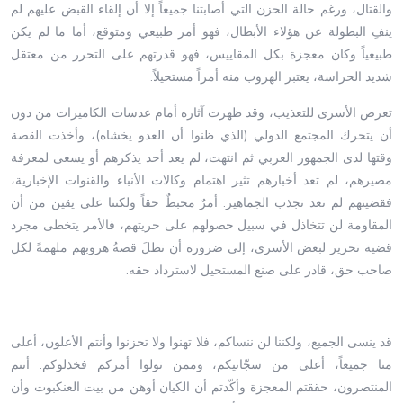
والقتال، ورغم حالة الحزن التي أصابتنا جميعاً إلا أن إلقاء القبض عليهم لم
ينفِ البطولة عن هؤلاء الأبطال، فهو أمر طبيعي ومتوقع، أما ما لم يكن
طبيعياً وكان معجزة بكل المقاييس، فهو قدرتهم على التحرر من معتقل
شديد الحراسة، يعتبر الهروب منه أمراً مستحيلاً.
تعرض الأسرى للتعذيب، وقد ظهرت آثاره أمام عدسات الكاميرات من دون
أن يتحرك المجتمع الدولي (الذي ظنوا أن العدو يخشاه)، وأخذت القصة
وقتها لدى الجمهور العربي ثم انتهت، لم يعد أحد يذكرهم أو يسعى لمعرفة
مصيرهم، لم تعد أخبارهم تثير اهتمام وكالات الأنباء والقنوات الإخبارية،
فقضيتهم لم تعد تجذب الجماهير. أمرٌ محبطٌ حقاً ولكننا على يقين من أن
المقاومة لن تتخاذل في سبيل حصولهم على حريتهم، فالأمر يتخطى مجرد
قضية تحرير لبعض الأسرى، إلى ضرورة أن تظلَ قصةُ هروبهم ملهمةً لكل
صاحب حق، قادر على صنع المستحيل لاسترداد حقه.
قد ينسى الجميع، ولكننا لن ننساكم، فلا تهنوا ولا تحزنوا وأنتم الأعلون، أعلى
منا جميعاً، أعلى من سجّانيكم، وممن تولوا أمركم فخذلوكم. أنتم
المنتصرون، حققتم المعجزة وأكّدتم أن الكيان أوهن من بيت العنكبوت وأن