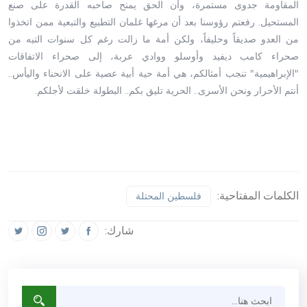
المقاومة جدوى مستمرة، وأن الحق يمنح صاحبه القدرة على صنع
المستحيل. رفعتم رؤوسنا بعد أن مرغها غلمان التطبيع والتبعية ممن اتخذوا
من العدو صديقاً وحليفاً، ولكن أمة ما زالت رغم كل سنوات التيه من
صحراء كامب ديفيد وأوسلو ووادي عربة، إلى صحراء الاتفاقات
"الإبراهيمية" تنجب أمثالكم، هي أمة حية أبية عصية على الانحناء واليأس..
أنتم الأحرار ونحن الأسرى.. الحرية تليق بكم.. البطولة خلقت لأجلكم.
الكلمات المفتاحية:
فلسطين المحتلة
شارك: