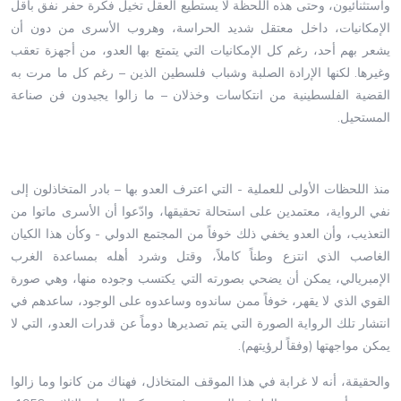
واستثنائيون، وحتى هذه اللحظة لا يستطيع العقل تخيل فكرة حفر نفق بأقل
الإمكانيات، داخل معتقل شديد الحراسة، وهروب الأسرى من دون أن
يشعر بهم أحد، رغم كل الإمكانيات التي يتمتع بها العدو، من أجهزة تعقب
وغيرها. لكنها الإرادة الصلبة وشباب فلسطين الذين – رغم كل ما مرت به
القضية الفلسطينية من انتكاسات وخذلان – ما زالوا يجيدون فن صناعة
المستحيل.
منذ اللحظات الأولى للعملية - التي اعترف العدو بها – بادر المتخاذلون إلى
نفي الرواية، معتمدين على استحالة تحقيقها، وادّعوا أن الأسرى ماتوا من
التعذيب، وأن العدو يخفي ذلك خوفاً من المجتمع الدولي - وكأن هذا الكيان
الغاصب الذي انتزع وطناً كاملاً، وقتل وشرد أهله بمساعدة الغرب
الإمبريالي، يمكن أن يضحي بصورته التي يكتسب وجوده منها، وهي صورة
القوي الذي لا يقهر، خوفاً ممن ساندوه وساعدوه على الوجود، ساعدهم في
انتشار تلك الرواية الصورة التي يتم تصديرها دوماً عن قدرات العدو، التي لا
يمكن مواجهتها (وفقاً لرؤيتهم).
والحقيقة، أنه لا غرابة في هذا الموقف المتخاذل، فهناك من كانوا وما زالوا