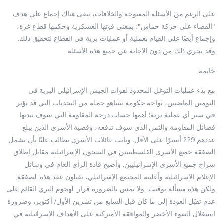
على الرغم من الأسئلة المفتوحة والخلافات، يبقى هناك إجماع على هدف
"القضاء على حركة حماس"؛ بمعنى قوتها العسكرية وحكمها قطاع غزة،
وإجماع أيضًا على القيام بعملية أو عمليات برية في القطاع لتحقيق ذلك.
وقد يجري ذلك من دون الإجابة عن جميع هذه الأسئلة.
خاتمة
مع بدء عمليات التوغل المحدود لقوات الجيش الإسرائيلي البرية في
اليومين الماضيين، تواجه حكومة نتنياهو جملة من التحديات التي قد تؤثر
في سير أي عملية برية؛ أهمها حساب درجة المقاومة التي سوف تبديها
فصائل المقاومة والثمن الذي سوف تدفعه، وقضية الأسرى الذين يبلغ
عددهم 229 أسيرًا على الأقل. وباتت عائلات الأسرى تطالب علنًا بأن تشمل
الصفقة جميع الأسرى الفلسطينيين في السجون الإسرائيلية مقابل إطلاق
سراح جميع الأسرى الإسرائيليين. وأصبح قادة الرأي العام في وسائل
الإعلام الإسرائيلية وأغلبية المجتمع الإسرائيلي، يقبلون عقد هذه الصفقة.
ولكن هذه مسألة توقيت، ولا تمس بالضرورة قرار الهجوم البري القائم على
عدم تقبّل العودة إلى ما كان قبل السابع من تشرين الأول/ أكتوبر، وضرورة
استغلال الضوء الأخضر والموافقة الأميركية على الأهداف الإسرائيلية في