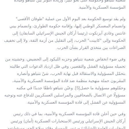
شعبية نتنياهو وحكومته على نحو كبير، وزيادة التوتر بين نتنياهو وقيادة
المؤسسة العسكرية والأمنية.
ولم يقد توسيع الحكومة بعد اليوم الأول من عملية "طوفان الأقصى"
وانضمام المعسكر الوطني إليها، وإقامة حكومة الطوارئ، وانضمام بيني
غانتس وغادي آيزنكوت (رئيسا أركان الجيش الإسرائيلي السابقان) إلى
الحكومة وإلى "كابينت" الحرب، إلى التقليل من أزمة الثقة، ولا إلى تخفيف
الصراعات بين متخذي القرار بشأن الحرب.
وفي ضوء انخفاض شعبية نتنياهو وحزبه الليكود إلى الحضيض، وخشيته من
تحميله مسؤولية الفشل والتقصير، وفي ظل ازدياد الدعوات التي طالبته
بتحمّل المسؤولية والاستقالة قبل نهاية الحرب، شنّ نتنياهو وأنصاره
المقربون حملة منهجية منظمة ضد قادة المؤسسة العسكرية والأمنية،
وحمّلوهم مسؤولية ما حصل[5]. وعيّن نتنياهو ناطقًا جديدًا في مكتبه
مسؤولًا عن الاتصال بالصحافيين والمراسلين العسكريين للدفاع عنه وتوجيه
المسؤولية عن الفشل إلى قادة المؤسسة العسكرية والأمنية.
وفي حين أعلن قادة المؤسسة العسكرية والأمنية، بما في ذلك رئيس
أركان الجيش الإسرائيلي ورئيس الاستخبارات العسكرية (أمان) ورئيس
المخابرات العامة (الشاباك) ورئيس الموساد وقائد سلاح الجو، مسؤوليتهم