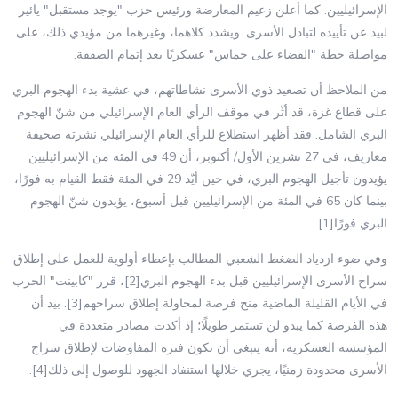
الإسرائيليين. كما أعلن زعيم المعارضة ورئيس حزب "يوجد مستقبل" يائير
لبيد عن تأييده لتبادل الأسرى. ويشدد كلاهما، وغيرهما من مؤيدي ذلك، على
مواصلة خطة "القضاء على حماس" عسكريًا بعد إتمام الصفقة.
من الملاحظ أن تصعيد ذوي الأسرى نشاطاتهم، في عشية بدء الهجوم البري
على قطاع غزة، قد أثّر في موقف الرأي العام الإسرائيلي من شنّ الهجوم
البري الشامل. فقد أظهر استطلاع للرأي العام الإسرائيلي نشرته صحيفة
معاريف، في 27 تشرين الأول/ أكتوبر، أن 49 في المئة من الإسرائيليين
يؤيدون تأجيل الهجوم البري، في حين أيّد 29 في المئة فقط القيام به فورًا،
بينما كان 65 في المئة من الإسرائيليين قبل أسبوع، يؤيدون شنّ الهجوم
البري فورًا[1].
وفي ضوء ازدياد الضغط الشعبي المطالب بإعطاء أولوية للعمل على إطلاق
سراح الأسرى الإسرائيليين قبل بدء الهجوم البري[2]، قرر "كابينت" الحرب
في الأيام القليلة الماضية منح فرصة لمحاولة إطلاق سراحهم[3]. بيد أن
هذه الفرصة كما يبدو لن تستمر طويلًا؛ إذ أكدت مصادر متعددة في
المؤسسة العسكرية، أنه ينبغي أن تكون فترة المفاوضات لإطلاق سراح
الأسرى محدودة زمنيًا، يجري خلالها استنفاد الجهود للوصول إلى ذلك[4].