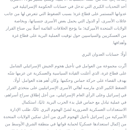
أحد التحديات الكبرى التي تدخل في حسابات الحكومة الإسرائيلية في
عدوانها المستمر على قطاع غزة؛ بسبب الضغوط التي تتعرض لها من جانب
عائلات الأسرى، أو الدول التي يحمل بعض الأسرى جنسياتها، وبخاصة
الولايات المتحدة الأميركية؛ ما يؤجج الخلافات القائمة أصلًا بين صناع القرار
من العسكريين والسياسيين حول توقيت العملية البرية على قطاع غزة
وأهدافها.
أولًا: حسابات العدوان البري
أثّرت مجموعة من العوامل في تأجيل هجوم الجيش الإسرائيلي الشامل
على قطاع غزة، الذي أعلنت القيادة السياسية والعسكرية عن عزمها شنّه
بهدف القضاء على حركة حماس وحكمها. وكان أهم هذه العوامل: أولًا،
الضغط الكبير الذي مارسه أهالي الأسرى الإسرائيليين على متخذي القرار
في إسرائيل وعلى الرأي العام الإسرائيلي، من أجل إطلاق سراح أسراهم،
في عملية تبادل مع حماس قبل بدء الحرب البرية. ثانيًا، استكمال
الاستعدادات العسكرية الضرورية لشنّ الهجوم البري. ثالثًا، طلب الإدارة
الأميركية من إسرائيل تأجيل الهجوم البري من أجل تمكين الولايات المتحدة
من إكمال استعدادها عسكريًا لحماية قواتها في منطقة الشرق الأوسط من