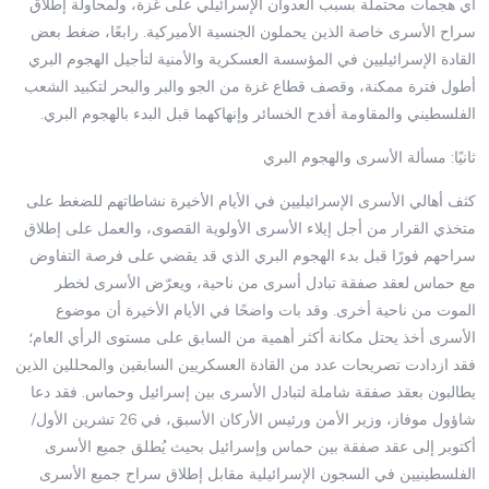
أي هجمات محتملة بسبب العدوان الإسرائيلي على غزة، ولمحاولة إطلاق
سراح الأسرى خاصة الذين يحملون الجنسية الأميركية. رابعًا، ضغط بعض
القادة الإسرائيليين في المؤسسة العسكرية والأمنية لتأجيل الهجوم البري
أطول فترة ممكنة، وقصف قطاع غزة من الجو والبر والبحر لتكبيد الشعب
الفلسطيني والمقاومة أفدح الخسائر وإنهاكهما قبل البدء بالهجوم البري.
ثانيًا: مسألة الأسرى والهجوم البري
كثف أهالي الأسرى الإسرائيليين في الأيام الأخيرة نشاطاتهم للضغط على
متخذي القرار من أجل إيلاء الأسرى الأولوية القصوى، والعمل على إطلاق
سراحهم فورًا قبل بدء الهجوم البري الذي قد يقضي على فرصة التفاوض
مع حماس لعقد صفقة تبادل أسرى من ناحية، ويعرّض الأسرى لخطر
الموت من ناحية أخرى. وقد بات واضحًا في الأيام الأخيرة أن موضوع
الأسرى أخذ يحتل مكانة أكثر أهمية من السابق على مستوى الرأي العام؛
فقد ازدادت تصريحات عدد من القادة العسكريين السابقين والمحللين الذين
يطالبون بعقد صفقة شاملة لتبادل الأسرى بين إسرائيل وحماس. فقد دعا
شاؤول موفاز، وزير الأمن ورئيس الأركان الأسبق، في 26 تشرين الأول/
أكتوبر إلى عقد صفقة بين حماس وإسرائيل بحيث يُطلق جميع الأسرى
الفلسطينيين في السجون الإسرائيلية مقابل إطلاق سراح جميع الأسرى