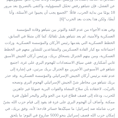
عن الفشل، فإن نتنياهو رفض تحمّل المسؤولية، واكتفى بالتصريح بعد مرور
18 يومًا من بداية الحرب، قائلًا: "الجميع يجب أن يجيبوا عن الأسئلة، وأنا
أيضًا، ولكن هذا يحدث بعد الحرب"[6].
وفي هذه الأجواء من عدم الثقة والتوتر بين نتنياهو وقادة المؤسسة
العسكرية والأمنية، لم يعد نتنياهو يقبل تلقائيًا، كما كان متبعًا في السابق،
الخطط العسكرية التي يقدمها رئيس الأركان والمؤسسة العسكرية. وزادت
اجتماعاته مع كبار القادة العسكريين والمتقاعدين للتشاور معهم في الخطط
العسكرية، ومن بينهم الجنرال يتسحاق بريك، ورئيس أركان الجيش الأسبق
غابي أشكنازي. ففي سياق الاستعدادات للهجوم البري على غزة، اجتمع
نتنياهو في الأسبوعين الأخيرين مع الجنرال بريك مرتين، في إشارة إلى
عدم ثقته برئيس أركان الجيش الإسرائيلي والمؤسسة العسكرية. وقد حذر
بريك نتنياهو من مخاطر شنّ الجيش الإسرائيلي الهجوم البري ونصحه
بالتريّث، لاعتقاده بأن سلاح المشاة والقوات البرية عمومًا غير جاهزين
للحرب، ودعاه إلى قصف قطاع غزة من الجو والبر والبحر أطول فترة
ممكنة. وأضاف أن الهجوم البري على غزة قد يقود إلى قيام حزب الله بشنّ
حرب شاملة ضد إسرائيل؛ ما سيكبّدها خسائر فادحة؛ لأنه، وفق بريك، في
إمكان حزب الله قصف إسرائيل بنحو 5000 صاروخ في اليوم؛ ما يلحق