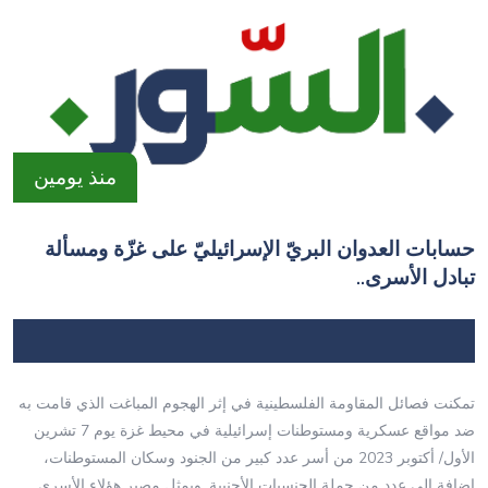
منذ يومين
حسابات العدوان البريّ الإسرائيليّ على غزّة ومسألة
تبادل الأسرى..
تمكنت فصائل المقاومة الفلسطينية في إثر الهجوم المباغت الذي قامت به
ضد مواقع عسكرية ومستوطنات إسرائيلية في محيط غزة يوم 7 تشرين
الأول/ أكتوبر 2023 من أسر عدد كبير من الجنود وسكان المستوطنات،
إضافة إلى عدد من حملة الجنسيات الأجنبية. ويمثل مصير هؤلاء الأسرى