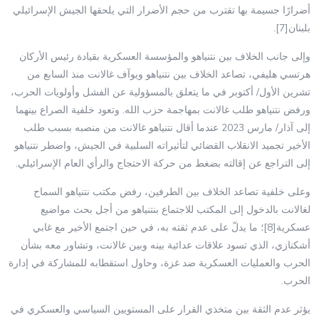
أضرارًا جسيمة بها تقترب من حجم الأضرار التي يلحقها الجيش الإسرائيلي
بلبنان[7].
وإلى جانب الخلاف بين نتنياهو والمؤسسة العسكرية بقيادة رئيس الأركان
هرتسي هليفي، تصاعد الخلاف بين نتنياهو ويوآف غالانت منذ السابع من
تشرين الأول/ أكتوبر في ما يتعلق بالمسؤولية عن الفشل وأولويات الحرب،
ورفض نتنياهو طلب غالانت بمهاجمة حزب الله. وتعود خلفية الصراع بينهما
إلى آذار/ مارس 2023 عندما أقال نتنياهو غالانت من منصبه بسبب طلب
الأخير تجميد الانقلاب القضائي لتأثيراته السلبية في الجيش، واضطر نتنياهو
إلى التراجع عن إقالته بضغط من حركة الاحتجاج والرأي العام الإسرائيلي.
وعلى خلفية تصاعد الخلاف بين الطرفين، رفض مكتب نتنياهو السماح
لغالانت بالدخول إلى المكتب للاجتماع بنتنياهو من أجل بحث مواضيع
عسكرية[8]؛ ما يدلّ على عدم ثقته به، في حين اجتمع الأخير مع غابي
أشكنازي، الذي تسود علاقات عدائية بينه وبين غالانت، وتشاور معه بشأن
الحرب والعمليات العسكرية ضد غزة، وحاول استقطابه للمشاركة في إدارة
الحرب.
يؤثر عدم الثقة بين متخذي القرار على المستويين السياسي والعسكري في