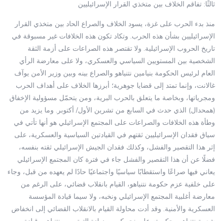
ثالثًا: تفاقم الخلاف بين متخذي القرار الإسرائيليين
منذ بدء الحرب على غزة، يسود الخلاف والصراع الحاد بين متخذي القرار
الإسرائيليين بشأن هذه الحرب. وتكاد تكون هذه الخلافات غير مسبوقة في
تاريخ الحروب الإسرائيلية. ولا تقتصر هذه الصراعات على أزمة الثقة
الشخصية بين المستويين السياسي والعسكري، ولا على معارضة الرأي
العام لرئيس الحكومة بنيامين نتنياهو والصراع بينه وبين وزير الأمن يوآف
غالانت، وإنما تمتد إلى قضايا جوهرية؛ أبرزها الخلاف على أهداف الحرب
ومجرياتها، وبخاصة ما يتعلق بالحرب البرية، ومن يتحمّل مسؤولية الإخفاق
(همحدال) الذي حدث في السابع من تشرين الأول/ أكتوبر. وما يزيد من
وطأة هذه الخلافات والصراعات على المجتمع الإسرائيلي هو أنها تأتي في
سياق فقدان الإسرائيليين ثقتهم في القيادتين السياسية والعسكرية، على
إثر هذا التقصير والفشل، وكذلك فقدان الجيش الإسرائيلي ثقته بنفسه،
فضلًا عن أن هذا التقصير والفشل جاء في فترة كان المجتمع الإسرائيلي
يعاني فيها صراعًا واستقطابًا سياسيًا واجتماعيًا حادًا لم يعهده من قبل، وجاء
على خلفية عزم حكومة نتنياهو، القيام بانقلاب قضائي، على الرغم من
معارضة أغلبية المجتمع الإسرائيلي ونخبه، ولا سيما قيادة المؤسسة
العسكرية والأمنية. وقد أدت محاولة القيام بالانقلاب القضائي إلى انخفاض