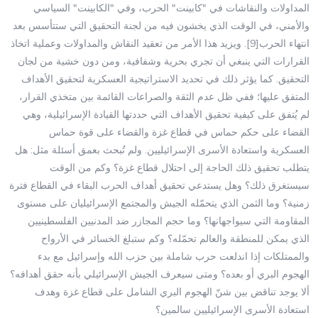
المداولات والنقاشات في "كابينت" الحرب، وفي "الكابينت" السياسي
والأمني، في الوقت الذي يخشون فيه من لجنة التحقيق التي ستتأسس بعد
انتهاء الحرب[9]. ويزيد هذا الأمر من تعقيد النقاش والمداولات وعملية اتخاذ
القرارات التي ينبغي أن تجري بحرية وشفافية، ومن دون خشية من لجان
التحقيق. كما يؤثر ذلك في تحديد الاستراتيجية العسكرية لتحقيق الأهداف
المتفق عليها؛ ففي ظل عدم الثقة والصراعات القائمة بين متخذي القرار،
لم يُتفق على كيفية تحقيق الأهداف التي حددتها القيادة الإسرائيلية، وهي
القضاء على حكم حماس في قطاع غزة والقضاء على قوة حماس
العسكرية واستعادة الأسرى الإسرائيليين. ولم تُبحث بعمق أسئلة مثل: هل
يتطلب تحقيق ذلك الحاجة إلى احتلال قطاع غزة؟ وكم من الوقت
سيستغرق ذلك؟ وهل يستدعي تحقيق أهداف الحرب البقاء في القطاع فترة
زمنية؟ وما الثمن الذي يتحمّله الجيش والمجتمع الإسرائيليان على مستوى
المقاومة التي سيواجهانها؟ وما حجم المجازر ضد المدنيين الفلسطينيين
الذي يمكن للمنطقة والعالم تحمّله؟ وكم ستبلغ الخسائر في الأرواح
والممتلكات إذا اندلعت حرب شاملة بين حزب الله وإسرائيل مع بدء
الهجوم البري أو بعده؟ ومتى سيعرف الجيش الإسرائيلي بأنه حقق أهدافه؟
ألا يوجد تناقض بين شنّ الهجوم البري الشامل على قطاع غزة وهدف
استعادة الأسرى الإسرائيليين سالمين؟